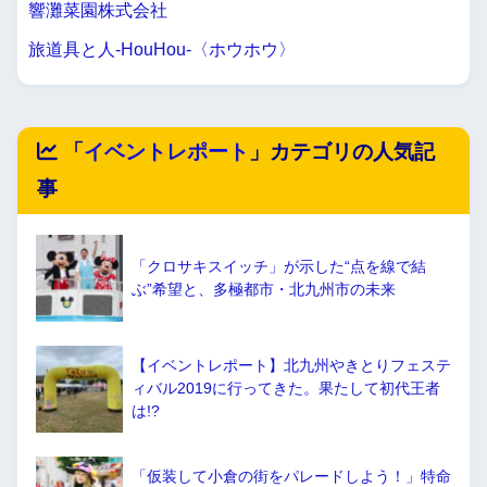
響灘菜園株式会社
旅道具と人-HouHou-〈ホウホウ〉
「
イベントレポート
」カテゴリの人気記
事
「クロサキスイッチ」が示した“点を線で結
ぶ”希望と、多極都市・北九州市の未来
【イベントレポート】北九州やきとりフェステ
ィバル2019に行ってきた。果たして初代王者
は!?
「仮装して小倉の街をパレードしよう！」特命