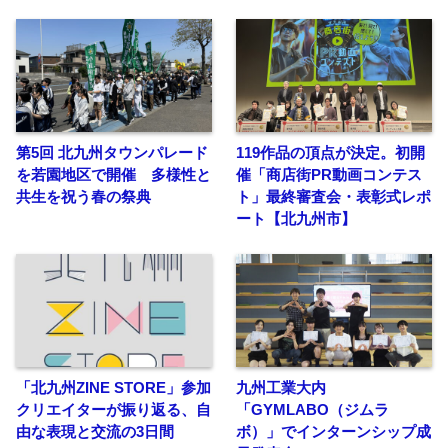
第5回 北九州タウンパレード
119作品の頂点が決定。初開
を若園地区で開催 多様性と
催「商店街PR動画コンテス
共生を祝う春の祭典
ト」最終審査会・表彰式レポ
ート【北九州市】
「北九州ZINE STORE」参加
九州工業大内
クリエイターが振り返る、自
「GYMLABO（ジムラ
由な表現と交流の3日間
ボ）」でインターンシップ成