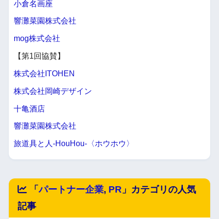
小倉名画座
響灘菜園株式会社
mog株式会社
【第1回協賛】
株式会社ITOHEN
株式会社岡崎デザイン
十亀酒店
響灘菜園株式会社
旅道具と人-HouHou-〈ホウホウ〉
「
パートナー企業
,
PR
」カテゴリの人気
記事