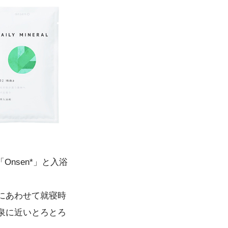
nsen*」と入浴
にあわせて就寝時
泉に近いとろとろ