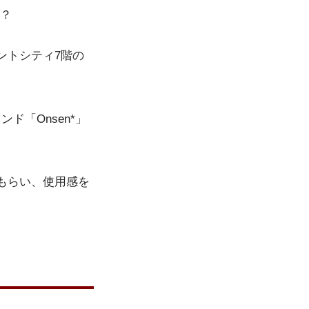
か？
ントシティ7階の
ド「Onsen*」
もらい、使用感を