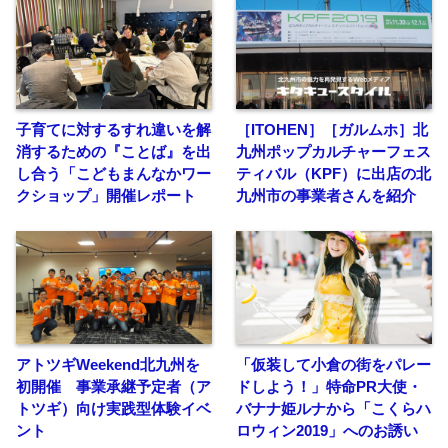
子育てに対するすれ違いを解
［ITOHEN］［ガルムホ］北
消するための『ことば』を出
九州ポップカルチャーフェス
し合う「こどもまんなかワー
ティバル（KPF）に出店の北
クショップ」開催レポート
九州市の事業者さんを紹介
アトツギWeekend北九州を
「仮装して小倉の街をパレー
初開催 事業承継予定者（ア
ドしよう！」特命PR大使・
トツギ）向け実践型体験イベ
バナナ姫ルナから「こくらハ
ント
ロウィン2019」へのお誘い