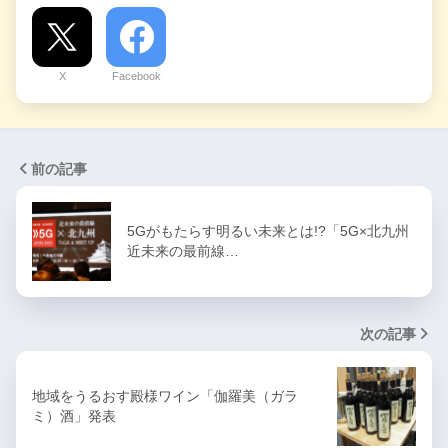
X
Facebook
前の記事
5Gがもたらす明るい未来とは!?「5G×北九州
近未来の最前線…
次の記事
地域をうるおす殿様ワイン「伽羅美（ガラ
ミ）酒」発表