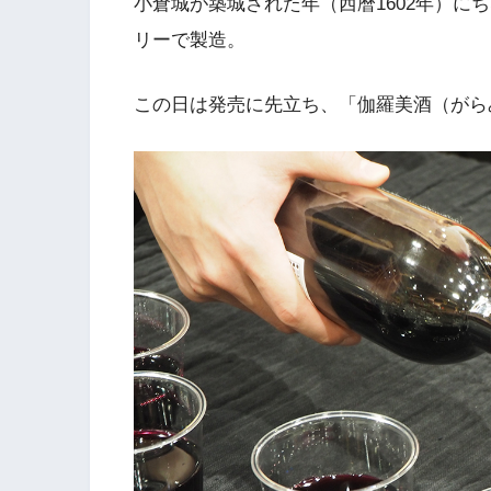
小倉城が築城された年（西暦1602年）に
リーで製造。
この日は発売に先立ち、「伽羅美酒（がら