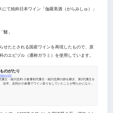
テラスにて純粋日本ワイン「伽羅美酒（がらみしゅ）」
「醫」
らせたとされる国産ワインを再現したもので、原
科のエビヅル（通称ガラミ）を使用しています。
城ものがたり
/story10/
代藩主・細川忠利 小倉藩初代藩主・細川忠興の跡を継ぎ、第2代藩主を
。 近年、忠利が小倉藩でワイン造りをしていたことが明らかになり、
ある熊本名物も忠利がきっかけで生み出されたものであるとか。 小倉
うな人物であったのでしょうか。 水前寺成趣園にある細川忠利公の銅