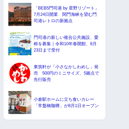
「BEB5門司港 by 星野リゾート」
7月24日開業 関門海峡を望む門
司港レトロの新拠点
門司港の新しい複合公共施設、愛
称を募集｜令和10年春開館、8月
23日まで受付
東筑軒が「小さなかしわめし」発
売 500円のミニサイズ、5拠点で
先行販売
小倉駅ホームに立ち食いカレー
「常盤橋咖喱」が8月1日オープン