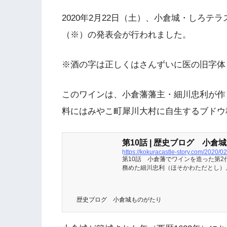
2020年2月22日（土）、小倉城・しろ
（※）の発表会が行われました。
※酒の字は正しくはさんずいに医の旧字体
このワインは、小倉藩藩主・細川忠利が作
料にはみやこ町犀川大村に自生するブドウ
第10話 | 歴史ブログ 小倉
https://kokuracastle-story.com/2020/02
第10話 小倉藩でワインを造った第2
務めた細川忠利（ほそかわただとし）
にわかに注目を浴びています。また、
藩第2代藩主・細川忠利とは、どのよ
像
歴史ブログ 小倉城ものがたり