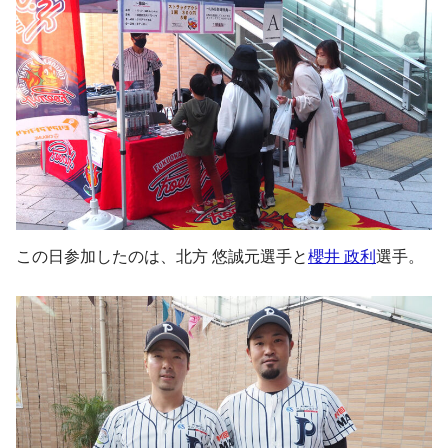
この日参加したのは、北方 悠誠元選手と
櫻井 政利
選手。