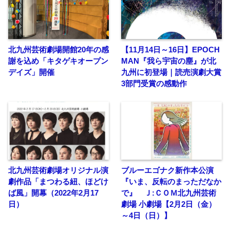
北九州芸術劇場開館20年の感
【11月14日～16日】EPOCH
謝を込め「キタゲキオープン
MAN『我ら宇宙の塵』が北
デイズ」開催
九州に初登場｜読売演劇大賞
3部門受賞の感動作
北九州芸術劇場オリジナル演
ブルーエゴナク新作本公演
劇作品「まつわる紐、ほどけ
『いま、反転のまっただなか
ば風」開幕（2022年2月17
で』 Ｊ:ＣＯＭ北九州芸術
日）
劇場 小劇場【2月2日（金）
～4日（日）】