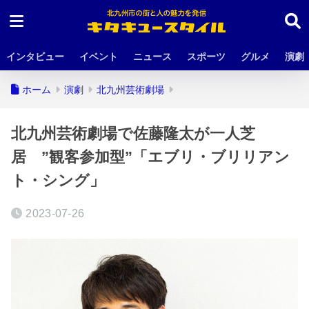
インタビュー
イベント
ニュース
スポーツ
グルメ
演劇
ホーム
演劇
北九州芸術劇場
北九州芸術劇場で佐藤隆太が一人芝
居 ”観客参加型”「エブリ・ブリリアン
ト・シング」
2023-07-26