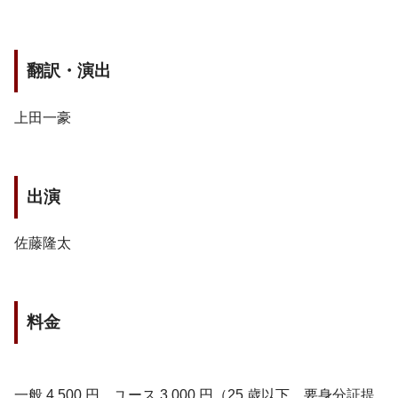
翻訳・演出
上田一豪
出演
佐藤隆太
料金
一般 4,500 円、ユース 3,000 円（25 歳以下、要身分証提