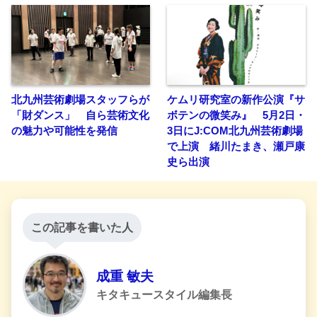
北九州芸術劇場スタッフらが
ケムリ研究室の新作公演『サ
「財ダンス」 自ら芸術文化
ボテンの微笑み』 5月2日・
の魅力や可能性を発信
3日にJ:COM北九州芸術劇場
で上演 緒川たまき、瀬戸康
史ら出演
この記事を書いた人
成重 敏夫
キタキュースタイル編集長