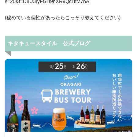
s=20&t=D8U3ryFGH9nXR9QcHtM7nA
(秘めている個性があったらこっそり教えてください)
キタキュースタイル 公式ブログ