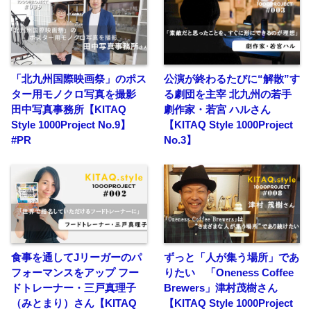
「北九州国際映画祭」のポス
公演が終わるたびに“解散”す
ター用モノクロ写真を撮影
る劇団を主宰 北九州の若手
田中写真事務所【KITAQ
劇作家・若宮 ハルさん
Style 1000Project No.9】
【KITAQ Style 1000Project
#PR
No.3】
食事を通してJリーガーのパ
ずっと「人が集う場所」であ
フォーマンスをアップ フー
りたい 「Oneness Coffee
ドトレーナー・三戸真理子
Brewers」津村茂樹さん
（みとまり）さん【KITAQ
【KITAQ Style 1000Project