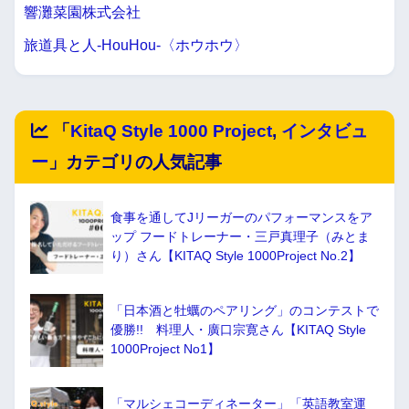
響灘菜園株式会社
旅道具と人-HouHou-〈ホウホウ〉
「
KitaQ Style 1000 Project
,
インタビュ
ー
」カテゴリの人気記事
食事を通してJリーガーのパフォーマンスをア
ップ フードトレーナー・三戸真理子（みとま
り）さん【KITAQ Style 1000Project No.2】
「日本酒と牡蠣のペアリング」のコンテストで
優勝!! 料理人・廣口宗寛さん【KITAQ Style
1000Project No1】
「マルシェコーディネーター」「英語教室運