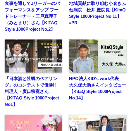
食事を通してJリーガーのパ
地域貢献に取り組む小倉きふ
フォーマンスをアップ フー
ね病院 松井 豊院長【KitaQ
ドトレーナー・三戸真理子
Style 1000Project No.11】
（みとまり）さん【KITAQ
#PR
Style 1000Project No.2】
「日本酒と牡蠣のペアリン
NPO法人KID‘s work代表
グ」のコンテストで優勝!!
大久保大助さんインタビュー
料理人・廣口宗寛さん
【KitaQ Style 1000Project
【KITAQ Style 1000Project
No.14】
No1】