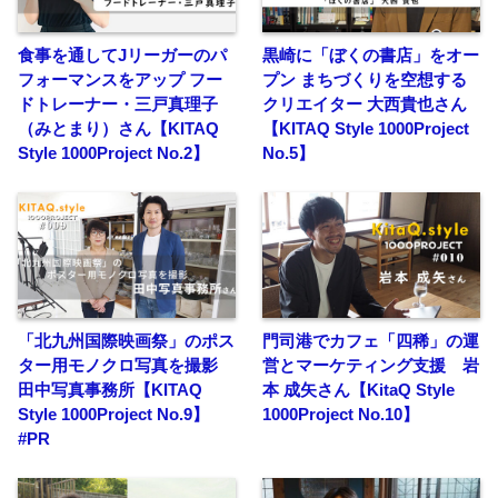
食事を通してJリーガーのパ
黒崎に「ぼくの書店」をオー
フォーマンスをアップ フー
プン まちづくりを空想する
ドトレーナー・三戸真理子
クリエイター 大西貴也さん
（みとまり）さん【KITAQ
【KITAQ Style 1000Project
Style 1000Project No.2】
No.5】
「北九州国際映画祭」のポス
門司港でカフェ「四稀」の運
ター用モノクロ写真を撮影
営とマーケティング支援 岩
田中写真事務所【KITAQ
本 成矢さん【KitaQ Style
Style 1000Project No.9】
1000Project No.10】
#PR