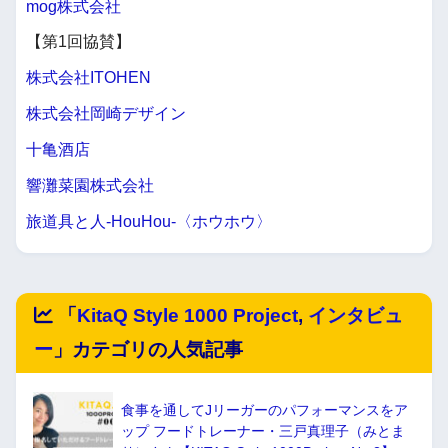
mog株式会社
【第1回協賛】
株式会社ITOHEN
株式会社岡崎デザイン
十亀酒店
響灘菜園株式会社
旅道具と人-HouHou-〈ホウホウ〉
「
KitaQ Style 1000 Project
,
インタビュ
ー
」カテゴリの人気記事
食事を通してJリーガーのパフォーマンスをア
ップ フードトレーナー・三戸真理子（みとま