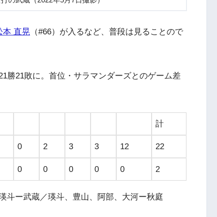
打の武蔵（2022年5月7日撮影）
松本 直晃
（#66）が入るなど、普段は見ることので
1勝21敗に。首位・サラマンダーズとのゲーム差
計
0
2
3
3
12
22
0
0
0
0
0
2
瑛斗ー武蔵／瑛斗、豊山、阿部、大河ー秋庭