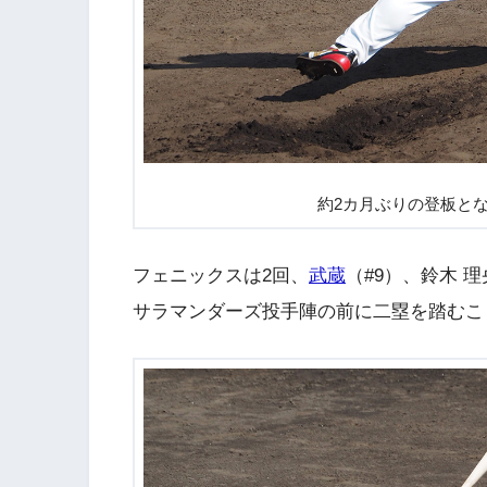
約2カ月ぶりの登板とな
フェニックスは2回、
武蔵
（#9）、鈴木 
サラマンダーズ投手陣の前に二塁を踏むこ