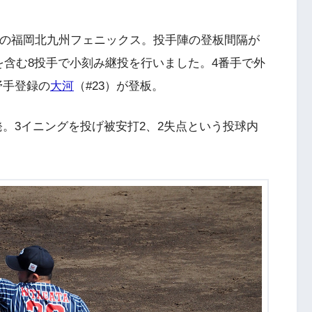
中の福岡北九州フェニックス。投手陣の登板間隔が
を含む8投手で小刻み継投を行いました。4番手で外
野手登録の
大河
（#23）が登板。
発。3イニングを投げ被安打2、2失点という投球内