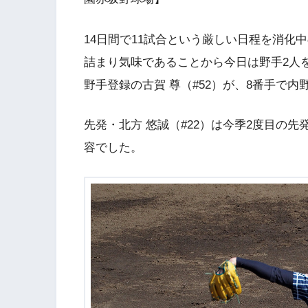
14日間で11試合という厳しい日程を消化
詰まり気味であることから今日は野手2人
野手登録の古賀 尊（#52）が、8番手で内
先発・北方 悠誠（#22）は今季2度目の先
容でした。