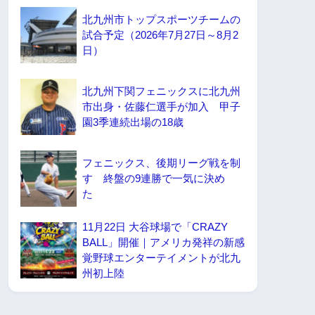
北九州市トップスポーツチームの
試合予定（2026年7月27日～8月2
日）
北九州下関フェニックスに北九州
市出身・佐藤仁選手が加入 甲子
園3季連続出場の18歳
フェニックス、後期リーグ戦を制
す 終盤の9連勝で一気に決め
た
11月22日 大谷球場で「CRAZY
BALL」開催｜アメリカ発祥の新感
覚野球エンターテイメントが北九
州初上陸