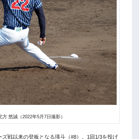
方 悠誠（2022年5月7日撮影）
ズ戦以来の登板となる瑛斗（#8）。1回1/3を投げ