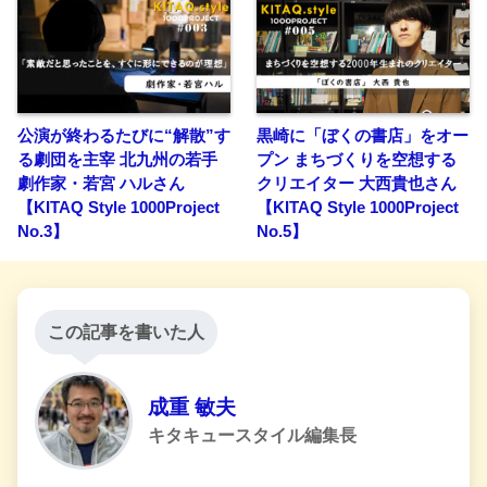
公演が終わるたびに“解散”す
黒崎に「ぼくの書店」をオー
る劇団を主宰 北九州の若手
プン まちづくりを空想する
劇作家・若宮 ハルさん
クリエイター 大西貴也さん
【KITAQ Style 1000Project
【KITAQ Style 1000Project
No.3】
No.5】
この記事を書いた人
成重 敏夫
キタキュースタイル編集長