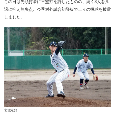
この日は先頭打者に三塁打を許したものの、続く3人を凡
退に抑え無失点。今季対外試合初登板で上々の投球を披露
しました。
宮城竜輝