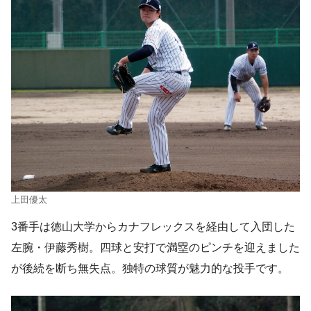
上田優太
3番手は徳山大学からカナフレックスを経由して入団した
左腕・伊藤秀樹。四球と安打で満塁のピンチを迎えました
が後続を断ち無失点。独特の球質が魅力的な投手です。