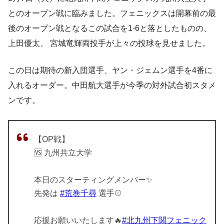
とのオープン戦に臨みました。フェニックスは開幕前の最
後のオープン戦となるこの試合を1-6と落としたものの、
上田優太、 宮城竜輝両投手が上々の投球を見せました。
この日は期待の新入団選手、ヤン・ジェムン選手を4番に
入れるオーダー。中田航大選手が今季の対外試合初スタメ
ンです。
【OP戦】
🆚 九州共立大学
本日のスターティングメンバー✨
先発は
#荒巻千尋
選手⚾️
応援お願いいたします🔥
#北九州下関フェニック