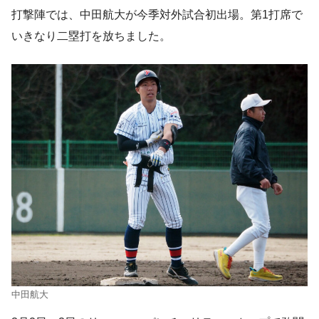
打撃陣では、中田航大が今季対外試合初出場。第1打席で
いきなり二塁打を放ちました。
中田航大