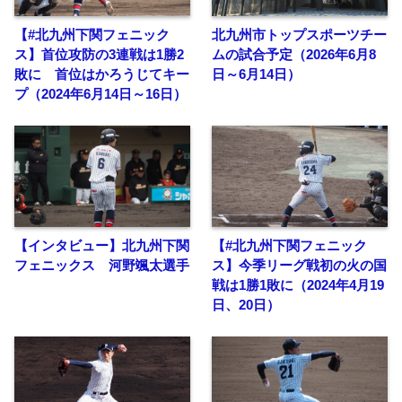
【#北九州下関フェニック
北九州市トップスポーツチー
ス】首位攻防の3連戦は1勝2
ムの試合予定（2026年6月8
敗に 首位はかろうじてキー
日～6月14日）
プ（2024年6月14日～16日）
【インタビュー】北九州下関
【#北九州下関フェニック
フェニックス 河野颯太選手
ス】今季リーグ戦初の火の国
戦は1勝1敗に（2024年4月19
日、20日）