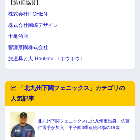
【第1回協賛】
株式会社ITOHEN
株式会社岡崎デザイン
十亀酒店
響灘菜園株式会社
旅道具と人-HouHou-〈ホウホウ〉
「
北九州下関フェニックス
」カテゴリの
人気記事
北九州下関フェニックスに北九州市出身・佐藤
仁選手が加入 甲子園3季連続出場の18歳