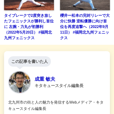
タイブレークで2度突き放し
櫻井ー松本の完封リレーで大
たフェニックスが勝利し首位
分に快勝 逆転優勝に向け首
に 左腕・力丸が初勝利
位を再度追撃へ（2022年9月
（2022年5月20日） #福岡北
11日） #福岡北九州フェニッ
九州フェニックス
クス
この記事を書いた人
成重 敏夫
キタキュースタイル編集長
北九州市の街と人の魅力を発信するWebメディア・キタ
キュースタイル編集長