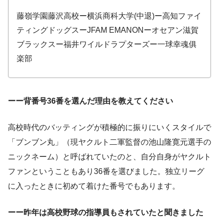
藤嶺学園藤沢高校ー横浜商科大学(中退)ー高知ファイ
ティングドッグスーJFAM EMANONーオセアン滋賀
ブラックスー福井ワイルドラプターズー一球幸魂俱
楽部
ーー背番号36番を選んだ理由を教えてください
高校時代のバッティングが積極的に振りにいくスタイルで
「ブンブン丸」（現ヤクルト二軍監督の池山隆寛元選手の
ニックネーム）と呼ばれていたのと、自分自身がヤクルト
ファンということもあり36番を選びました。独立リーグ
に入ったときに初めて着けた番号でもあります。
ーー昨年は高校野球の指導員もされていたと聞きました