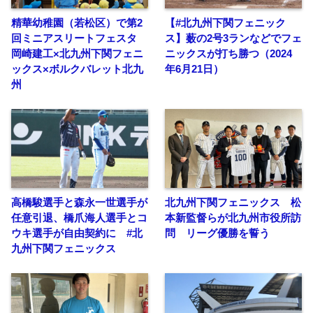
精華幼稚園（若松区）で第2
【#北九州下関フェニック
回ミニアスリートフェスタ
ス】薮の2号3ランなどでフェ
岡崎建工×北九州下関フェニ
ニックスが打ち勝つ（2024
ックス×ボルクバレット北九
年6月21日）
州
高橋駿選手と森永一世選手が
北九州下関フェニックス 松
任意引退、橋爪海人選手とコ
本新監督らが北九州市役所訪
ウキ選手が自由契約に #北
問 リーグ優勝を誓う
九州下関フェニックス