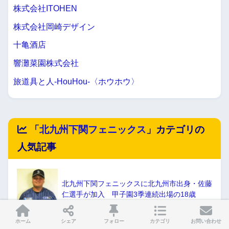
株式会社ITOHEN
株式会社岡崎デザイン
十亀酒店
響灘菜園株式会社
旅道具と人-HouHou-〈ホウホウ〉
「
北九州下関フェニックス
」カテゴリの
人気記事
北九州下関フェニックスに北九州市出身・佐藤
仁選手が加入 甲子園3季連続出場の18歳
ホーム
シェア
フォロー
カテゴリ
お問い合わせ