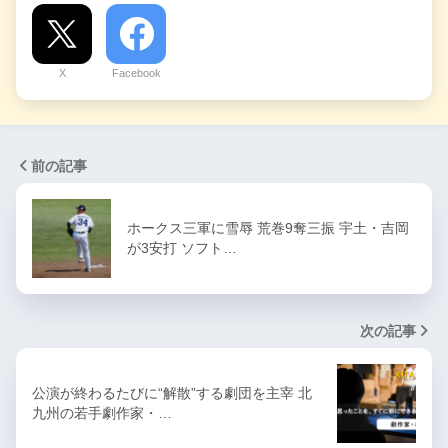
X
Facebook
前の記事
ホークス三軍に雪辱 荒巻9奪三振 宇土・吉岡
が3安打 ソフト…
次の記事
公演が終わるたびに“解散”する劇団を主宰 北
九州の若手劇作家・…