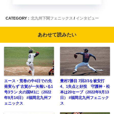
CATEGORY :
北九州下関フェニックス
インタビュー
あわせて読みたい
エース・荒巻の中4日での先
豊村7勝目 7回2/3を被安打
発実らず 古賀が一矢報いる1
4、1失点と好投 守護神・松
号3ラン 火の国M1に（2022
本は20セーブ（2022年9月13
年9月14日） #福岡北九州フ
日） #福岡北九州フェニック
ェニックス
ス