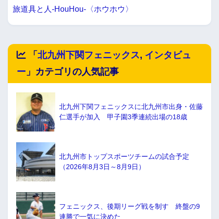
旅道具と人-HouHou-〈ホウホウ〉
「
北九州下関フェニックス
,
インタビュ
ー
」カテゴリの人気記事
北九州下関フェニックスに北九州市出身・佐藤
仁選手が加入 甲子園3季連続出場の18歳
北九州市トップスポーツチームの試合予定
（2026年8月3日～8月9日）
フェニックス、後期リーグ戦を制す 終盤の9
連勝で一気に決めた