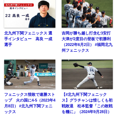
北九州下関フェニックス 選
吉岡が勝ち越し打含む3安打
手インタビュー 高良 一成
大津が2度目の登板で初勝利
選手
（2022年6月2日） #福岡北九
州フェニックス
フェニックス惜敗で連勝スト
【#北九州下関フェニック
ップ 火の国に4-5（2023年4
ス】グラチャンは惜しくも初
月8日） #北九州下関フェニ
戦敗退 松本監督「この敗戦
ックス
を糧に」（2024年9月28日）