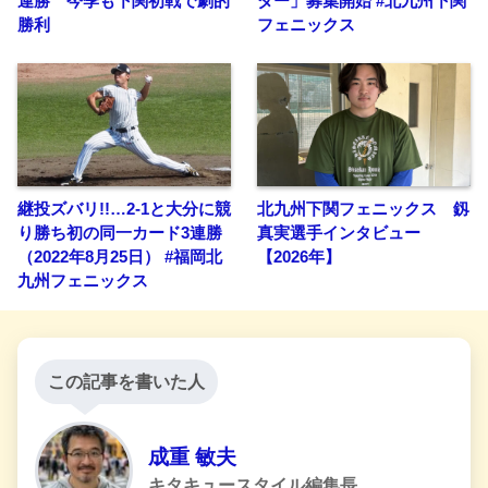
連勝 今季も下関初戦で劇的
ダー」募集開始 #北九州下関
勝利
フェニックス
継投ズバリ!!…2-1と大分に競
北九州下関フェニックス 釼
り勝ち初の同一カード3連勝
真実選手インタビュー
（2022年8月25日） #福岡北
【2026年】
九州フェニックス
この記事を書いた人
成重 敏夫
キタキュースタイル編集長