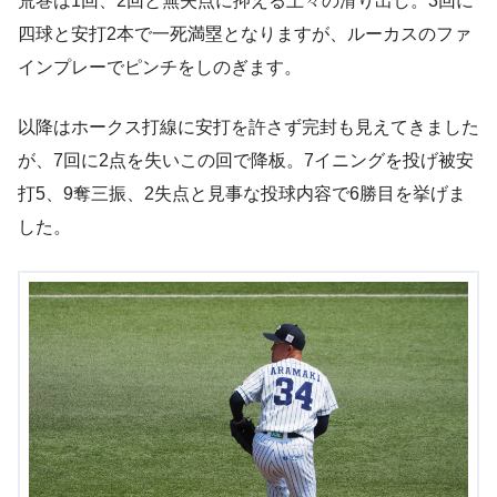
荒巻は1回、2回と無失点に抑える上々の滑り出し。3回に
四球と安打2本で一死満塁となりますが、ルーカスのファ
インプレーでピンチをしのぎます。
以降はホークス打線に安打を許さず完封も見えてきました
が、7回に2点を失いこの回で降板。7イニングを投げ被安
打5、9奪三振、2失点と見事な投球内容で6勝目を挙げま
した。