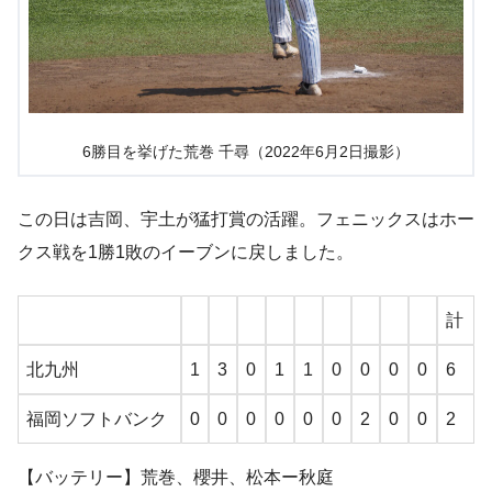
6勝目を挙げた荒巻 千尋（2022年6月2日撮影）
この日は吉岡、宇土が猛打賞の活躍。フェニックスはホー
クス戦を1勝1敗のイーブンに戻しました。
計
北九州
1
3
0
1
1
0
0
0
0
6
福岡ソフトバンク
0
0
0
0
0
0
2
0
0
2
【バッテリー】荒巻、櫻井、松本ー秋庭