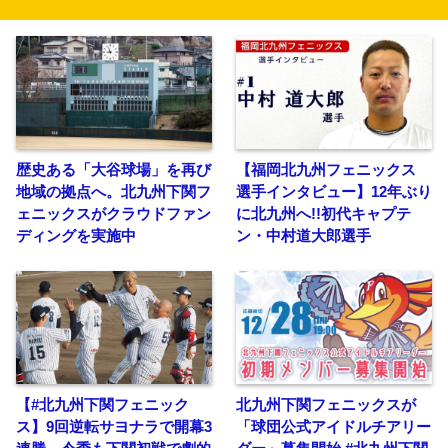
歴史ある「大谷球場」を再び
【福岡北九州フェニックス
地域の拠点へ。北九州下関フ
選手インタビュー】12年ぶり
ェニックスがクラウドファン
に北九州へ!!初代キャプテ
ディングを実施中
ン・中村道大郎選手
【#北九州下関フェニック
北九州下関フェニックスが
ス】9回逆転サヨナラで開幕3
「球団公式アイドルチアリー