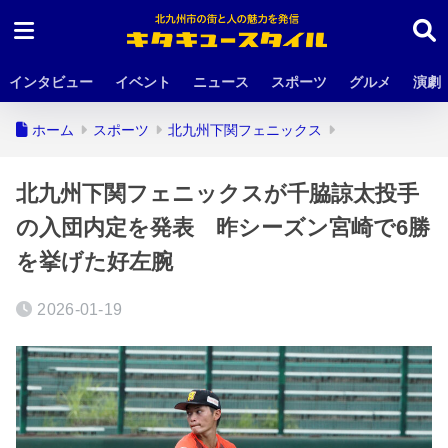
インタビュー
イベント
ニュース
スポーツ
グルメ
演劇
ホーム
スポーツ
北九州下関フェニックス
北九州下関フェニックスが千脇諒太投手
の入団内定を発表 昨シーズン宮崎で6勝
を挙げた好左腕
2026-01-19