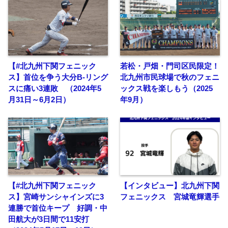
【#北九州下関フェニック
若松・戸畑・門司区民限定！
ス】首位を争う大分B-リング
北九州市民球場で秋のフェニ
スに痛い3連敗 （2024年5
ックス戦を楽しもう（2025
月31日～6月2日）
年9月）
【#北九州下関フェニック
【インタビュー】北九州下関
ス】宮崎サンシャインズに3
フェニックス 宮城竜輝選手
連勝で首位キープ 好調・中
田航大が3日間で11安打