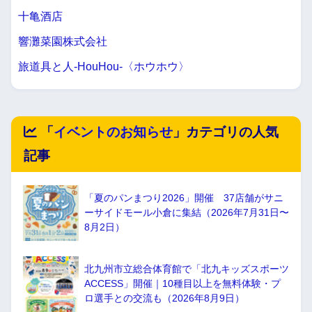
十亀酒店
響灘菜園株式会社
旅道具と人-HouHou-〈ホウホウ〉
「
イベントのお知らせ
」カテゴリの人気
記事
「夏のパンまつり2026」開催 37店舗がサニ
ーサイドモール小倉に集結（2026年7月31日〜
8月2日）
北九州市立総合体育館で「北九キッズスポーツ
ACCESS」開催｜10種目以上を無料体験・プ
ロ選手との交流も（2026年8月9日）