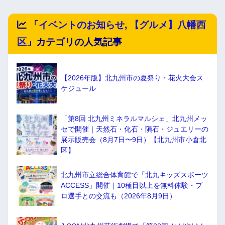
「
イベントのお知らせ
,
【グルメ】八幡西
区
」カテゴリの人気記事
【2026年版】北九州市の夏祭り・花火大会ス
ケジュール
「第8回 北九州ミネラルマルシェ」北九州メッ
セで開催｜天然石・化石・隕石・ジュエリーの
展示販売会（8月7日〜9日）【北九州市小倉北
区】
北九州市立総合体育館で「北九キッズスポーツ
ACCESS」開催｜10種目以上を無料体験・プ
ロ選手との交流も（2026年8月9日）