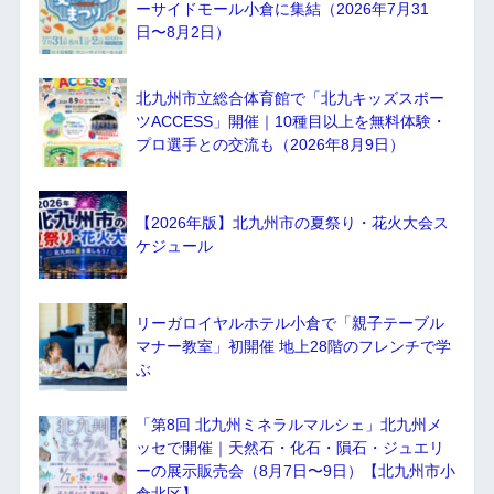
ーサイドモール小倉に集結（2026年7月31
日〜8月2日）
北九州市立総合体育館で「北九キッズスポー
ツACCESS」開催｜10種目以上を無料体験・
プロ選手との交流も（2026年8月9日）
【2026年版】北九州市の夏祭り・花火大会ス
ケジュール
リーガロイヤルホテル小倉で「親子テーブル
マナー教室」初開催 地上28階のフレンチで学
ぶ
「第8回 北九州ミネラルマルシェ」北九州メ
ッセで開催｜天然石・化石・隕石・ジュエリ
ーの展示販売会（8月7日〜9日）【北九州市小
倉北区】