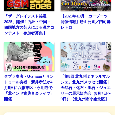
「ザ・グレイテスト笑漫
【2023年10月 カーブーツ
2025」開催！九州・中国・
開催情報】勝山公園／門司港
四国地方の芸人による漫才コ
レトロ
ンテスト 参加者募集中
タブラ奏者・U-zhaanとサン
「第8回 北九州ミネラルマル
トゥール奏者・新井孝弘が4
シェ」北九州メッセで開催｜
月5日に八幡東区・永明寺で
天然石・化石・隕石・ジュエ
「北インド古典音楽ライブ」
リーの展示販売会（8月7日〜
開催
9日）【北九州市小倉北区】