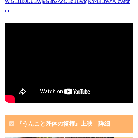
WlGEf1k0D6BWj9G8b2AoCBcBBwtgNaxBILpvA/viewfor
m
『うんこと死体の復権』上映 詳細