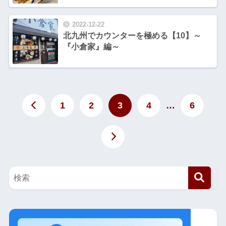
2022-12-22
北九州でカウンターを極める【10】～
『小倉家』編～
1
2
3
4
…
6