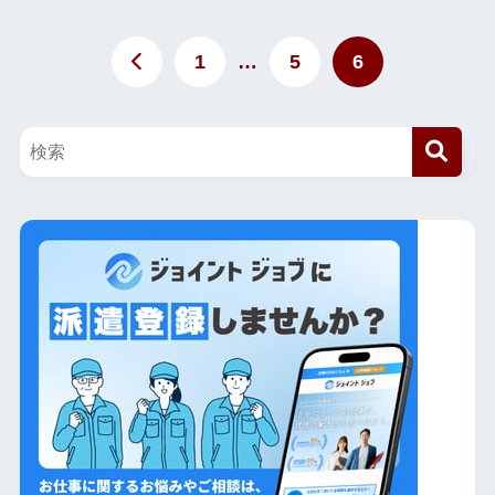
1
…
5
6