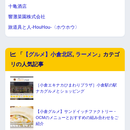
十亀酒店
響灘菜園株式会社
旅道具と人-HouHou-〈ホウホウ〉
「
【グルメ】小倉北区
,
ラーメン
」カテゴ
リの人気記事
［小倉エキナカひまわりプラザ］小倉駅の駅
ナカグルメとショッピング
【小倉グルメ】サンドイッチファクトリー・
OCMのメニューとおすすめの組み合わせをご
紹介