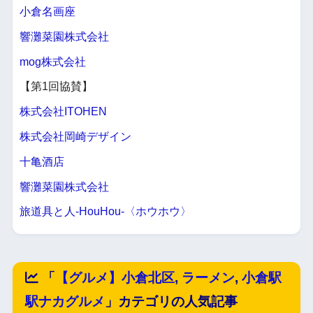
小倉名画座
響灘菜園株式会社
mog株式会社
【第1回協賛】
株式会社ITOHEN
株式会社岡崎デザイン
十亀酒店
響灘菜園株式会社
旅道具と人-HouHou-〈ホウホウ〉
「
【グルメ】小倉北区
,
ラーメン
,
小倉駅
駅ナカグルメ
」カテゴリの人気記事