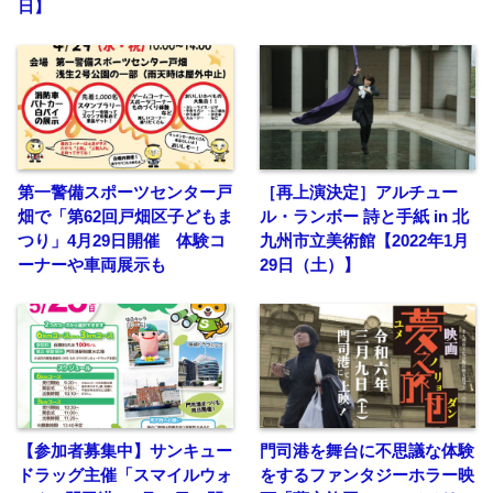
日】
第一警備スポーツセンター戸
［再上演決定］アルチュー
畑で「第62回戸畑区子どもま
ル・ランボー 詩と手紙 in 北
つり」4月29日開催 体験コ
九州市立美術館【2022年1月
ーナーや車両展示も
29日（土）】
【参加者募集中】サンキュー
門司港を舞台に不思議な体験
ドラッグ主催「スマイルウォ
をするファンタジーホラー映