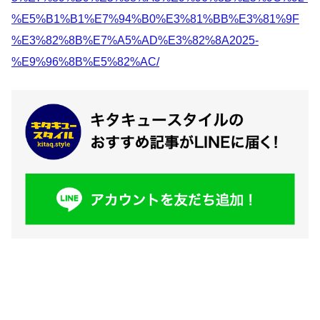
%E5%B1%B1%E7%94%B0%E3%81%BB%E3%81%9F
%E3%82%8B%E7%A5%AD%E3%82%8A2025-
%E9%96%8B%E5%82%AC/