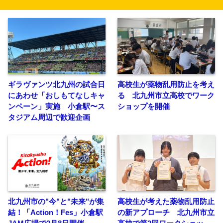
ギラヴァンツ北九州の試合日
高校生が薬物乱用防止を考え
にあわせ「おしもてなしキャ
る 北九州市立高校でワーク
ンペーン」実施 小倉駅〜ス
ショップを開催
タジアム周辺で歓迎企画
北九州市の"今"と"未来"が集
高校生が考えた薬物乱用防止
結！「Action！Fes」小倉駅
の新アプローチ 北九州市立