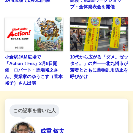
JAM広場で2月8日開催
高校で第2回ワークショッ
プ・全体発表会を開催
小倉駅JAM広場で
10代から広がる「ダメ。ゼッ
「Action！Fes」2月8日開
タイ。」の声——北九州市が
催 ロバート・馬場裕之さ
若者とともに薬物乱用防止を
ん、実業家のゆうこす（菅本
呼びかけ
裕子）さん出演
この記事を書いた人
成重 敏夫