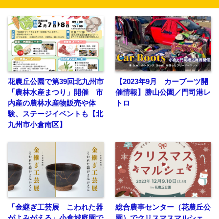
花農丘公園で第39回北九州市
【2023年9月 カーブーツ開
「農林水産まつり」開催 市
催情報】勝山公園／門司港レ
内産の農林水産物販売や体
トロ
験、ステージイベントも【北
九州市小倉南区】
「金継ぎ工芸展 こわれた器
総合農事センター（花農丘公
がよみがえる」小倉城庭園で
園）でクリスマスマルシェ