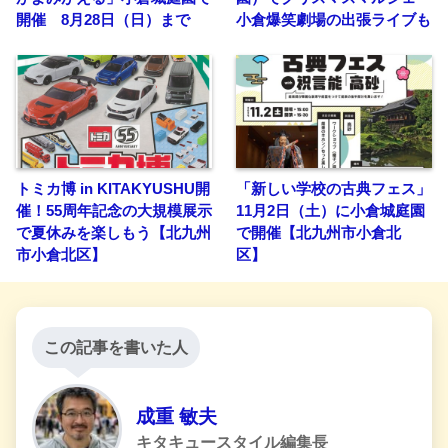
開催 8月28日（日）まで
小倉爆笑劇場の出張ライブも
トミカ博 in KITAKYUSHU開
「新しい学校の古典フェス」
催！55周年記念の大規模展示
11月2日（土）に小倉城庭園
で夏休みを楽しもう【北九州
で開催【北九州市小倉北
市小倉北区】
区】
この記事を書いた人
成重 敏夫
キタキュースタイル編集長