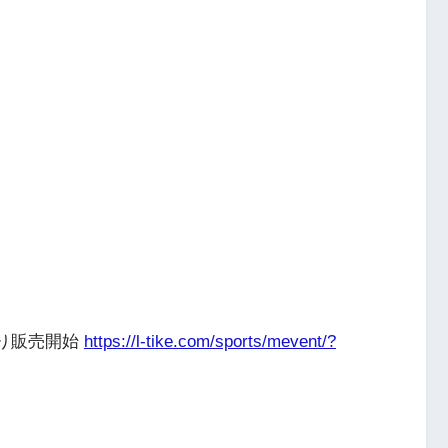
り販売開始
https://l-tike.com/sports/mevent/?