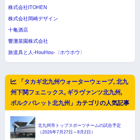
株式会社ITOHEN
株式会社岡崎デザイン
十亀酒店
響灘菜園株式会社
旅道具と人-HouHou-〈ホウホウ〉
「
タカギ北九州ウォーターウェーブ
,
北九
州下関フェニックス
,
ギラヴァンツ北九州
,
ボルクバレット北九州
」カテゴリの人気記事
北九州市トップスポーツチームの試合予定
（2026年7月27日～8月2日）