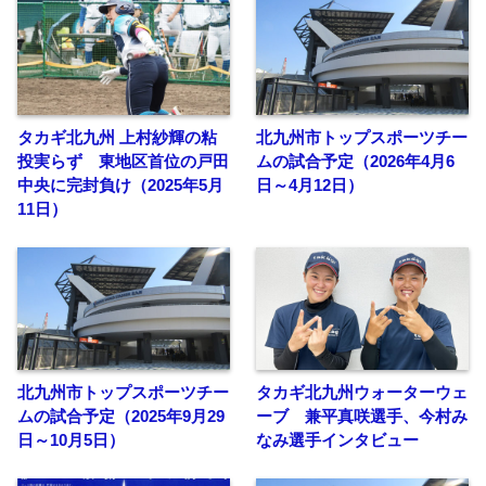
タカギ北九州 上村紗輝の粘
北九州市トップスポーツチー
投実らず 東地区首位の戸田
ムの試合予定（2026年4月6
中央に完封負け（2025年5月
日～4月12日）
11日）
北九州市トップスポーツチー
タカギ北九州ウォーターウェ
ムの試合予定（2025年9月29
ーブ 兼平真咲選手、今村み
日～10月5日）
なみ選手インタビュー