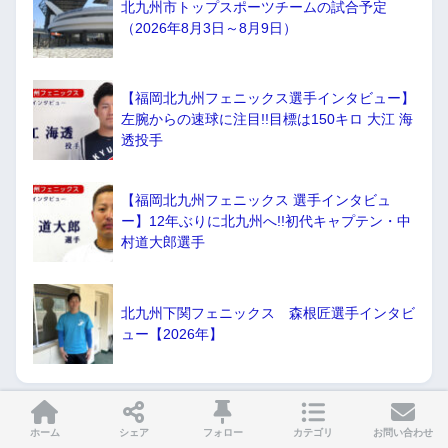
北九州市トップスポーツチームの試合予定
（2026年8月3日～8月9日）
【福岡北九州フェニックス選手インタビュー】
左腕からの速球に注目!!目標は150キロ 大江 海
透投手
【福岡北九州フェニックス 選手インタビュ
ー】12年ぶりに北九州へ!!初代キャプテン・中
村道大郎選手
北九州下関フェニックス 森根匠選手インタビ
ュー【2026年】
ホーム
シェア
フォロー
カテゴリ
お問い合わせ
カテゴリー