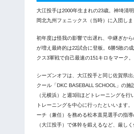
大江投手は2000年生まれの23歳。神埼清
岡北九州フェニックス（当時）に入団しま
初年度は怪我の影響で出遅れ、中継ぎから
が増え最終的は22試合に登板。6勝5敗の
クス3軍戦で自己最速の151キロをマーク。
シーズンオフは、大江投手と同じ佐賀県出
クール「DKC BASEBALL SCHOO
（元横浜）と週3回ほどトレーニングを行
トレーニングを中心に行ったといいます。ま
ーチ（兼任）を務める松本直晃選手の指導
（大江投手）で体幹を鍛えるなど、厳しく