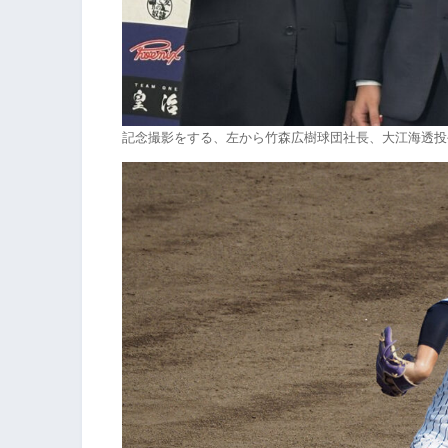
記念撮影をする、左から竹森広樹球団社長、大江海透投