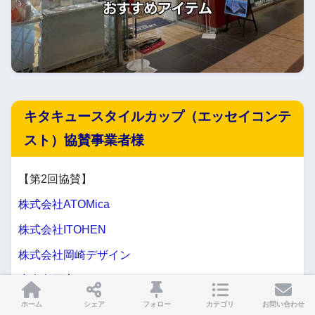
キタキュースタイルカップ（エッセイコンテ
スト）協賛事業者様
【第2回協賛】
株式会社ATOMica
株式会社ITOHEN
株式会社岡崎デザイン
小倉名画座
響灘菜園株式会社
ホーム
シェア
フォロー
カテゴリ
お問い合わせ