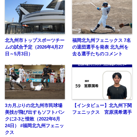
北九州市トップスポーツチー
福岡北九州フェニックス 7名
ムの試合予定（2026年4月27
の退団選手を発表 北九州を
日～5月3日）
去る選手たちのコメント
3カ月ぶりの北九州市民球場
【インタビュー】北九州下関
美技が飛び出すもソフトバン
フェニックス 宮原滉希選手
クに2-3と惜敗（2022年6月
24日） #福岡北九州フェニッ
クス