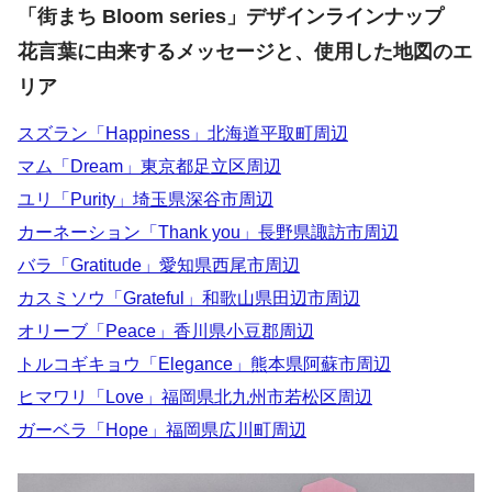
「街まち Bloom series」デザインラインナップ
花言葉に由来するメッセージと、使用した地図のエ
リア
スズラン「Happiness」北海道平取町周辺
マム「Dream」東京都足立区周辺
ユリ「Purity」埼玉県深谷市周辺
カーネーション「Thank you」長野県諏訪市周辺
バラ「Gratitude」愛知県西尾市周辺
カスミソウ「Grateful」和歌山県田辺市周辺
オリーブ「Peace」香川県小豆郡周辺
トルコギキョウ「Elegance」熊本県阿蘇市周辺
ヒマワリ「Love」福岡県北九州市若松区周辺
ガーベラ「Hope」福岡県広川町周辺