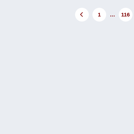
1
…
116