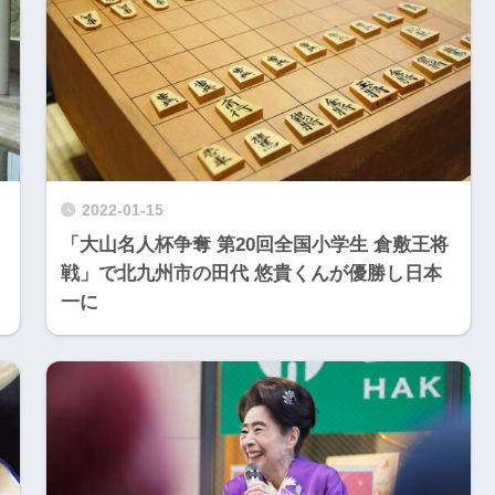
2022-01-15
「大山名人杯争奪 第20回全国小学生 倉敷王将
戦」で北九州市の田代 悠貴くんが優勝し日本
一に