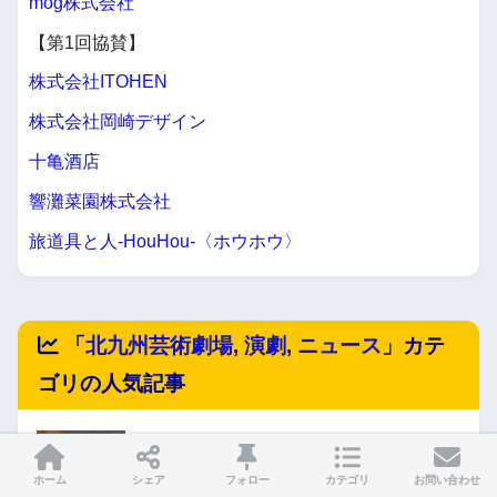
mog株式会社
【第1回協賛】
株式会社ITOHEN
株式会社岡崎デザイン
十亀酒店
響灘菜園株式会社
旅道具と人-HouHou-〈ホウホウ〉
「
北九州芸術劇場
,
演劇
,
ニュース
」カテ
ゴリの人気記事
J:COM北九州芸術劇場でNODA・MAP 第28回
公演 『華氏マイナス320°』 広瀬すずさんコメ
ホーム
シェア
フォロー
カテゴリ
お問い合わせ
ントが到着