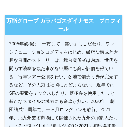
万能グローブ ガラパゴスダイナモス プロフィ
ール
2005年旗揚げ。一貫して「笑い」にこだわり、ワン
シチュエーションコメディをはじめ、緻密な構成と大
胆な展開のストーリーは、舞台関係者は勿論、世代を
問わず演劇を観た事がない層にも高い評価を得てい
る。毎年ツアー公演を行い、各地で前売り券が完売す
るなど、その人気は福岡にとどまらない。 近年では
SFの要素をミックスしたり、博多弁を使用したりと
新たなスタイルの模索にも余念が無い。2020年、劇
団結成15周年で、一ヶ月ロングランを敢行。2021
年、北九州芸術劇場にて開催された九州の演劇人たち
による“演劇バトル”『劇トツ×20分2021』初出場初優