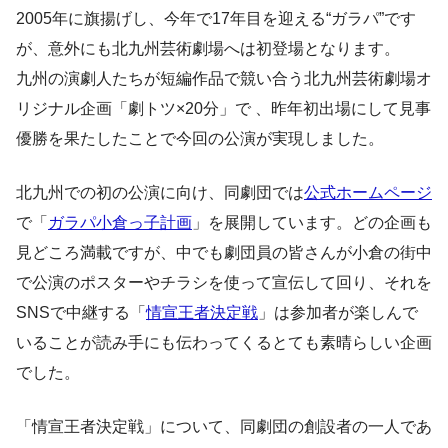
2005年に旗揚げし、今年で17年目を迎える“ガラパ”です
が、意外にも北九州芸術劇場へは初登場となります。
九州の演劇人たちが短編作品で競い合う北九州芸術劇場オ
リジナル企画「劇トツ×20分」で 、昨年初出場にして見事
優勝を果たしたことで今回の公演が実現しました。
北九州での初の公演に向け、同劇団では
公式ホームページ
で「
ガラパ小倉っ子計画
」を展開しています。どの企画も
見どころ満載ですが、中でも劇団員の皆さんが小倉の街中
で公演のポスターやチラシを使って宣伝して回り、それを
SNSで中継する「
情宣王者決定戦
」は参加者が楽しんで
いることが読み手にも伝わってくるとても素晴らしい企画
でした。
「情宣王者決定戦」について、同劇団の創設者の一人であ