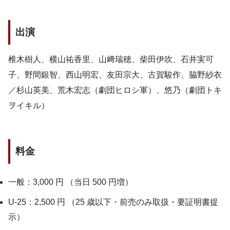
出演
椎木樹人、横山祐香里、山﨑瑞穂、柴田伊吹、石井実可
子、野間銀智、西山明宏、友田宗大、古賀駿作、脇野紗衣
／杉山英美、荒木宏志（劇団ヒロシ軍）、悠乃（劇団トキ
ヲイキル）
料金
一般：3,000 円 （当日 500 円増）
U-25：2,500 円 （25 歳以下・前売のみ取扱・要証明書提
示）