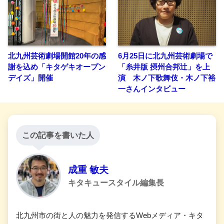
北九州芸術劇場開館20年の感
6月25日に北九州芸術劇場で
謝を込め「キタゲキオープン
「糸井版 摂州合邦辻」を上
デイズ」開催
演 木ノ下歌舞伎・木ノ下裕
一さんインタビュー
この記事を書いた人
成重 敏夫
キタキュースタイル編集長
北九州市の街と人の魅力を発信するWebメディア・キタ