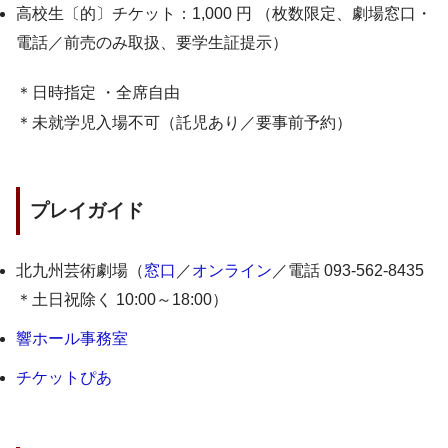
高校生〔的〕チケット：1,000 円 （枚数限定、劇場窓口・
電話／前売のみ取扱、要学生証提示）
＊日時指定 ・全席自由
＊未就学児入場不可（託児あり／要事前予約）
プレイガイド
北九州芸術劇場（
窓口
／
オンライン
／電話 093-562-8435
＊土日祝除く 10:00～18:00）
響ホール事務室
チケットぴあ