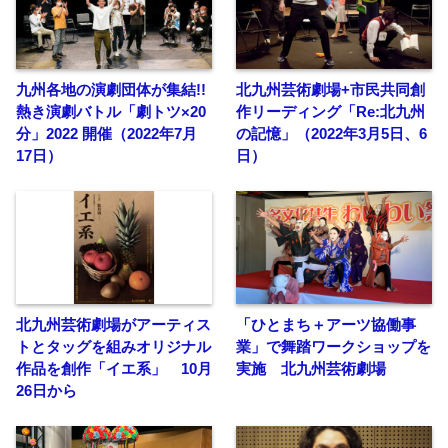
九州各地の演劇団体が集結!!
北九州芸術劇場+市民共同創
熱き演劇バトル「劇トツ×20
作リーディング「Re:北九州
分」2022 開催（2022年7月
の記憶」（2022年3月5日、6
17日）
日）
北九州芸術劇場がアーティス
「ひとまち＋アーツ協働事
トとタッグを組みオリジナル
業」で舞踏ワークショップを
作品を創作「イエ系」 10月
実施 北九州芸術劇場
26日から