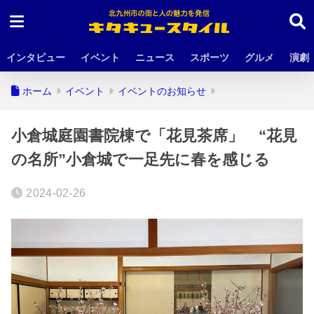
インタビュー
イベント
ニュース
スポーツ
グルメ
演劇
ホーム
イベント
イベントのお知らせ
小倉城庭園書院棟で「花見茶席」 “花見
の名所”小倉城で一足先に春を感じる
2024-02-26