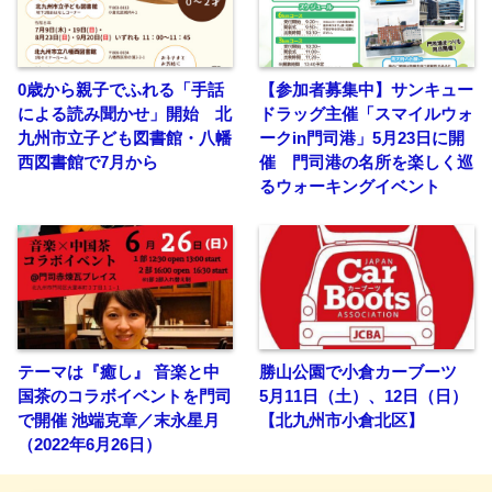
0歳から親子でふれる「手話
【参加者募集中】サンキュー
による読み聞かせ」開始 北
ドラッグ主催「スマイルウォ
九州市立子ども図書館・八幡
ークin門司港」5月23日に開
西図書館で7月から
催 門司港の名所を楽しく巡
るウォーキングイベント
テーマは『癒し』 音楽と中
勝山公園で小倉カーブーツ
国茶のコラボイベントを門司
5月11日（土）、12日（日）
で開催 池端克章／末永星月
【北九州市小倉北区】
（2022年6月26日）