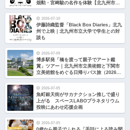
畑勲・宮﨑駿の名作を体験【北九州市小
倉北区】
2026-07-10
伊藤詩織監督「Black Box Diaries」北九
州で上映｜北九州市立大学で学生との対
談も
2026-07-09
博多駅発「橋を渡って親子でアート鑑
賞」ツアー｜北九州市立美術館と下関市
立美術館をめぐる日帰りバス旅（2026年
7月25日）
2026-07-05
魚町銀天街がサカナクション推しで盛り
上がる スペースLABOプラネタリウム
投映にあわせ応援企画
2026-07-05
0歳から親子でふれる「手話による読み聞