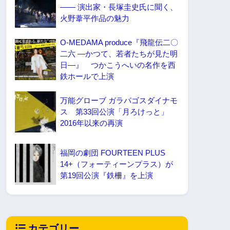
—— 演出家・長塚圭史氏に聞く、
火野葦平作品の魅力
O-MEDAMA produce『飛龍伝二〇
二六 ―かつて、若者たちが見た明
日―』 つかこうへいの名作を西
鉄ホールで上演
万能グローブ ガラパゴスダイナモ
ス 第33回公演「月ろけっと」
2016年以来の再演
福岡の劇団 FOURTEEN PLUS
14+（フォーティーンプラス）が
第19回公演『鉄柵』を上演
カテゴリー