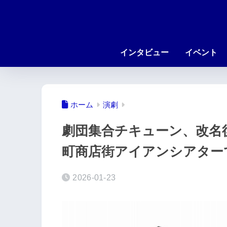
インタビュー
イベント
ホーム
演劇
劇団集合チキューン、改名
町商店街アイアンシアターで
2026-01-23