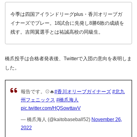
今季は四国アイランドリーグplus・香川オリーブガ
イナーズでプレー。18試合に先発し8勝6敗の成績を
残す。吉岡翼選手とは祐誠高校の同級生。
橋爪投手は合格者発表後、Twitterで入団の意向を表明しま
した。
報告です。⚾️🔥
#香川オリーブガイナーズ
#北九
州フェニックス
#橋爪海人
pic.twitter.com/HQSowttavV
— 橋爪海人 (@kaitobaseball52)
November 26,
2022