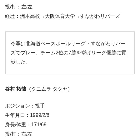
投/打：左/左
経歴：洲本高校→大阪体育大学→すながわリバーズ
今季は北海道ベースボールリーグ・すながわリバー
ズでプレー。チーム2位の7勝を挙げリーグ優勝に貢
献した。
谷村 拓哉（
タニムラ タクヤ）
ポジション：投手
生年月日：1999/2/8
身長/体重：171/69
投/打：右/左