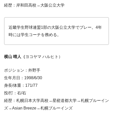
経歴：岸和田高校→大阪公立大学
近畿学生野球連盟1部の大阪公立大学でプレー。4年
時には学生コーチを務める。
横山 晴人（
ヨコヤマ ハルヒト）
ポジション：外野手
生年月日：1998/6/30
身長/体重：171/77
投/打：右/右
経歴：札幌日本大学高校→星槎道都大学→札幌ブルーイン
ズ→Asian Breeze→札幌ブルーインズ