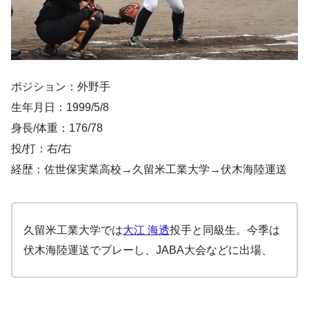
ポジション：外野手
生年月日：1999/5/8
身長/体重：176/78
投/打：右/右
経歴：佐世保実業高校→久留米工業大学→伏木海陸運送
久留米工業大学では
大江 海透
投手と同級生。今季は
伏木海陸運送でプレーし、JABA大会などに出場、