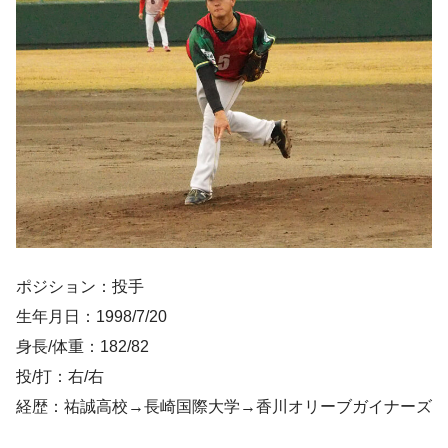
ポジション：投手
生年月日：1998/7/20
身長/体重：182/82
投/打：右/右
経歴：祐誠高校→⻑崎国際大学→香川オリーブガイナーズ