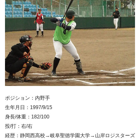
ポジション：内野手
生年月日：1997/9/15
身長/体重：182/100
投/打：右/右
経歴：静岡⻄高校→岐阜聖徳学園大学→山岸ロジスターズ