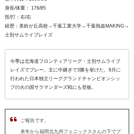
身長/体重： 176/85
投/打：右/右
経歴：美鈴が丘高校→千葉工業大学→千葉熱血MAKING→
士別サムライブレイズ
今季は北海道フロンティアリーグ・士別サムライブ
レイズでプレー。主に中継ぎで3勝を挙げた。9月に
行われた日本独立リーググランドチャンピオンシッ
プの火の国サラマンダーズ戦にも登板。
ご報告です。
来年から福岡北九州フェニックスさんの下でプ