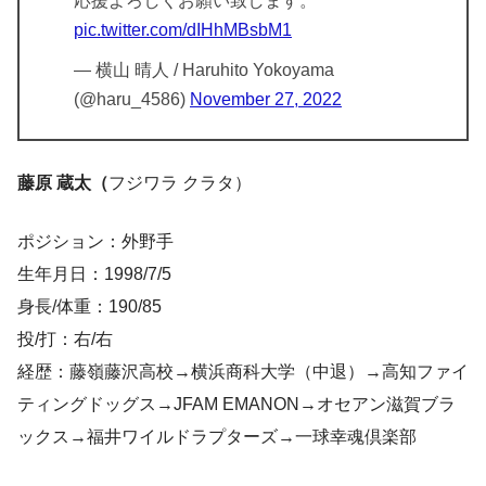
応援よろしくお願い致します。
pic.twitter.com/dIHhMBsbM1
— 横山 晴人 / Haruhito Yokoyama
(@haru_4586)
November 27, 2022
藤原 蔵太（
フジワラ クラタ）
ポジション：外野手
生年月日：1998/7/5
身長/体重：190/85
投/打：右/右
経歴：藤嶺藤沢高校→横浜商科大学（中退）→高知ファイ
ティングドッグス→JFAM EMANON→オセアン滋賀ブラ
ックス→福井ワイルドラプターズ→一球幸魂倶楽部