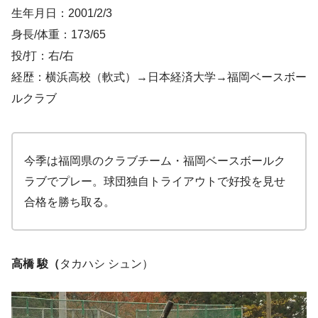
生年月日：2001/2/3
身長/体重：173/65
投/打：右/右
経歴：横浜高校（軟式）→日本経済大学→福岡ベースボー
ルクラブ
今季は福岡県のクラブチーム・福岡ベースボールク
ラブでプレー。球団独自トライアウトで好投を見せ
合格を勝ち取る。
高橋 駿（
タカハシ シュン）