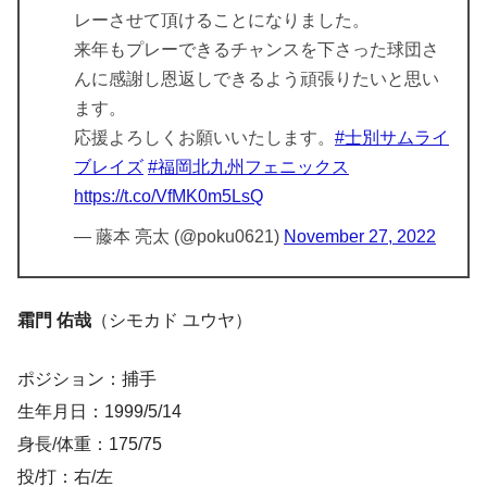
レーさせて頂けることになりました。
来年もプレーできるチャンスを下さった球団さ
んに感謝し恩返しできるよう頑張りたいと思い
ます。
応援よろしくお願いいたします。
#士別サムライ
ブレイズ
#福岡北九州フェニックス
https://t.co/VfMK0m5LsQ
— 藤本 亮太 (@poku0621)
November 27, 2022
霜門 佑哉
（シモカド ユウヤ）
ポジション：捕手
生年月日：1999/5/14
身長/体重：175/75
投/打：右/左