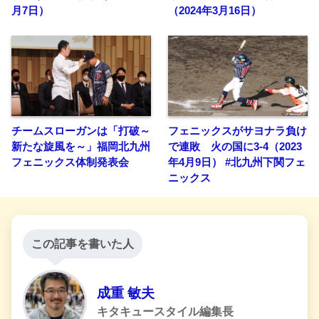
月7日）
（2024年3月16日）
チームスローガンは「打破～
フェニックスがサヨナラ負け
新たな旋風を～」福岡北九州
で連敗 火の国に3-4（2023
フェニックス体制発表会
年4月9日） #北九州下関フェ
ニックス
この記事を書いた人
成重 敏夫
キタキュースタイル編集長