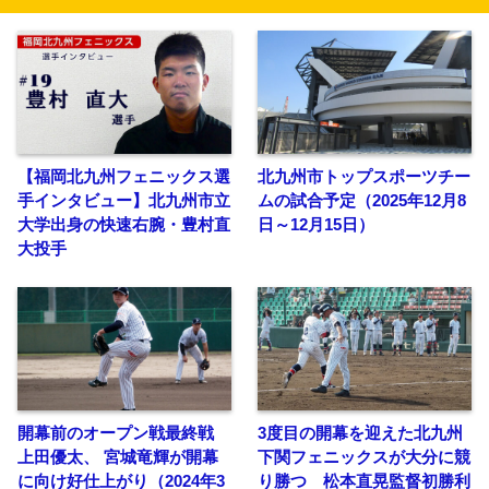
【福岡北九州フェニックス選
北九州市トップスポーツチー
手インタビュー】北九州市立
ムの試合予定（2025年12月8
大学出身の快速右腕・豊村直
日～12月15日）
大投手
開幕前のオープン戦最終戦
3度目の開幕を迎えた北九州
上田優太、 宮城竜輝が開幕
下関フェニックスが大分に競
に向け好仕上がり（2024年3
り勝つ 松本直晃監督初勝利