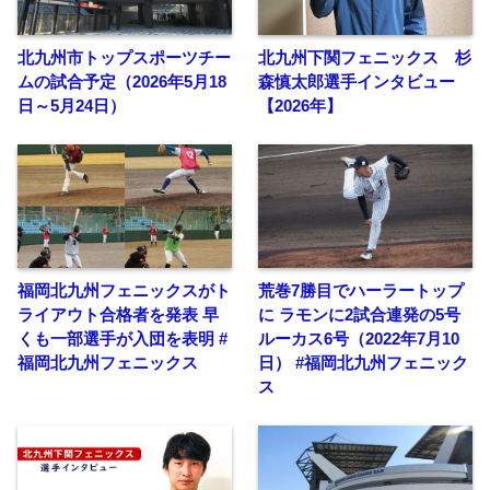
北九州市トップスポーツチー
北九州下関フェニックス 杉
ムの試合予定（2026年5月18
森慎太郎選手インタビュー
日～5月24日）
【2026年】
福岡北九州フェニックスがト
荒巻7勝目でハーラートップ
ライアウト合格者を発表 早
に ラモンに2試合連発の5号
くも一部選手が入団を表明 #
ルーカス6号（2022年7月10
福岡北九州フェニックス
日） #福岡北九州フェニック
ス