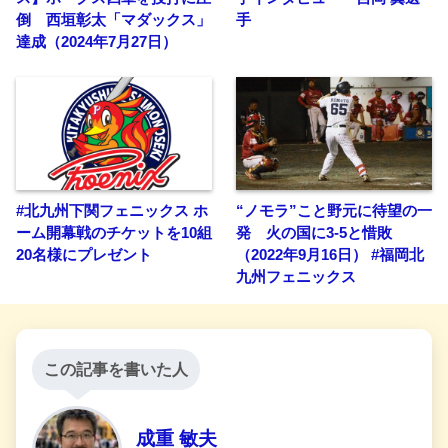
倒 西垣彰太「マダックス」
手
達成（2024年7月27日）
#北九州下関フェニックス ホ
“ノモラ”こと野元に待望の一
ーム開幕戦のチケットを10組
発 火の国に3-5と惜敗
20名様にプレゼント
（2022年9月16日） #福岡北
九州フェニックス
この記事を書いた人
成重 敏夫