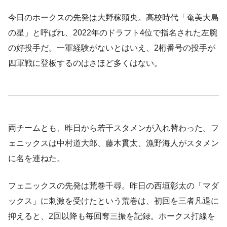
今日のホークスの先発は大野稼頭央。高校時代「奄美大島
の星」と呼ばれ、2022年のドラフト4位で指名された左腕
の好投手だ。一軍経験がないとはいえ、2桁番号の投手が
四軍戦に登板するのはさほど多くはない。
両チームとも、昨日から若干スタメンが入れ替わった。フ
ェニックスは中村道大郎、藤木貫太、漁野海人がスタメン
に名を連ねた。
フェニックスの先発は荒巻千尋。昨日の西垣彰太の「マダ
ックス」に刺激を受けたという荒巻は、初回を三者凡退に
抑えると、2回以降も毎回奪三振を記録。ホークス打線を