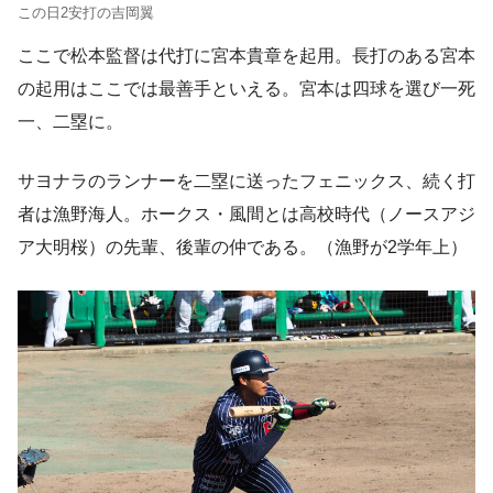
この日2安打の吉岡翼
ここで松本監督は代打に宮本貴章を起用。長打のある宮本
の起用はここでは最善手といえる。宮本は四球を選び一死
一、二塁に。
サヨナラのランナーを二塁に送ったフェニックス、続く打
者は漁野海人。ホークス・風間とは高校時代（ノースアジ
ア大明桜）の先輩、後輩の仲である。（漁野が2学年上）