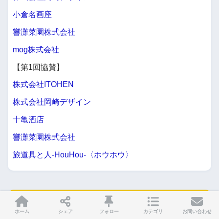
小倉名画座
響灘菜園株式会社
mog株式会社
【第1回協賛】
株式会社ITOHEN
株式会社岡崎デザイン
十亀酒店
響灘菜園株式会社
旅道具と人-HouHou-〈ホウホウ〉
「
北九州下関フェニックス
」カテゴリの
ホーム
シェア
フォロー
カテゴリ
お問い合わせ
人気記事