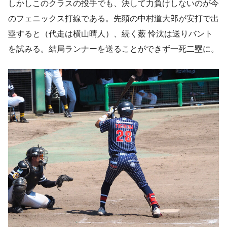
しかしこのクラスの投手でも、決して力負けしないのが今
のフェニックス打線である。先頭の中村道大郎が安打で出
塁すると（代走は横山晴人）、続く薮 怜汰は送りバント
を試みる。結局ランナーを送ることができず一死二塁に。