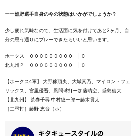
ーー漁野選手自身の今の状態はいかがでしょうか？
少し疲れ気味なので、生活面に気を付けてあと2ヶ月、自
分の思う通りにプレーできたらいいと思います。
ホークス ０００００００００ │０
北九州Ｐ ０００００００００ │０
【ホークス4軍】 大野稼頭央、大城真乃、マイロン・フェ
リックス、宮里優吾、風間球打ー加藤晴空、盛島稜大
【北九州】 荒巻千尋 中村総一郎ー藤木貫太
［二塁打］藤野 恵音（ホ）