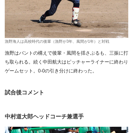
漁野海人は高校時代の後輩（漁野が3年、風間が1年）と対戦
漁野はバントの構えで後輩・風間を揺さぶるも、三振に打
ち取られる。続く中田航大はピッチャーライナーに終わり
ゲームセット。0-0の引き分けに終わった。
試合後コメント
中村道大郎ヘッドコーチ兼選手