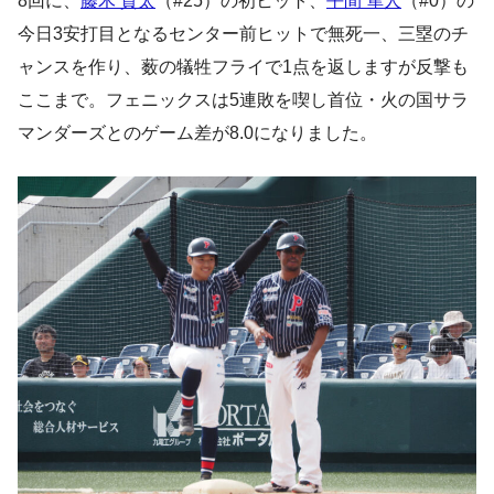
8回に、
藤木 貫太
（#25）の初ヒット、
平間 隼人
（#0）の
今日3安打目となるセンター前ヒットで無死一、三塁のチ
ャンスを作り、薮の犠牲フライで1点を返しますが反撃も
ここまで。フェニックスは5連敗を喫し首位・火の国サラ
マンダーズとのゲーム差が8.0になりました。