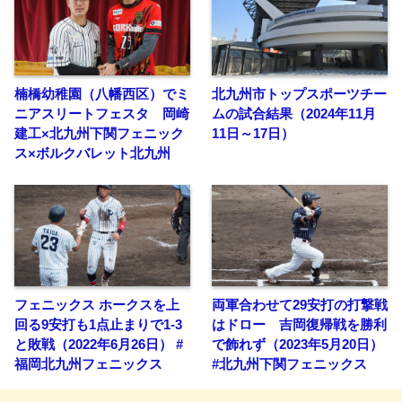
楠橋幼稚園（八幡西区）でミ
北九州市トップスポーツチー
ニアスリートフェスタ 岡崎
ムの試合結果（2024年11月
建工×北九州下関フェニック
11日～17日）
ス×ボルクバレット北九州
フェニックス ホークスを上
両軍合わせて29安打の打撃戦
回る9安打も1点止まりで1-3
はドロー 吉岡復帰戦を勝利
と敗戦（2022年6月26日） #
で飾れず（2023年5月20日）
福岡北九州フェニックス
#北九州下関フェニックス