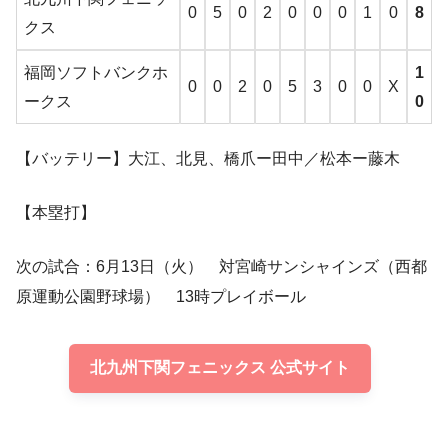
0
5
0
2
0
0
0
1
0
8
クス
福岡ソフトバンクホ
1
0
0
2
0
5
3
0
0
X
ークス
0
【バッテリー】大江、北見、橋爪ー田中／松本ー藤木
【本塁打】
次の試合：6月13日（火） 対宮崎サンシャインズ（西都
原運動公園野球場） 13時プレイボール
北九州下関フェニックス 公式サイト