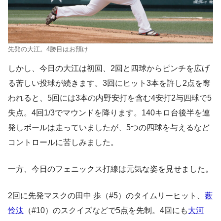
先発の大江。4勝目はお預け
しかし、今日の大江は初回、2回と四球からピンチを広げ
る苦しい投球が続きます。3回にヒット3本を許し2点を奪
われると、5回には3本の内野安打を含む4安打2与四球で5
失点。4回1/3でマウンドを降ります。140キロ台後半を連
発しボールは走っていましたが、5つの四球を与えるなど
コントロールに苦しみました。
一方、今日のフェニックス打線は元気な姿を見せました。
2回に先発マスクの田中 歩（#5）のタイムリーヒット、
薮
怜汰
（#10）のスクイズなどで5点を先制。4回にも
大河