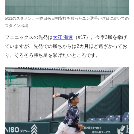
6/11のスタメン。一昨日来日初安打を放ったユン選手が昨日に続いての
スタメン出場
フェニックスの先発は
大江 海透
（#17）。今季3勝を挙げ
ていますが、先発での勝ちからは2カ月ほど遠ざかってお
り、そろそろ勝ち星を挙げたいところです。