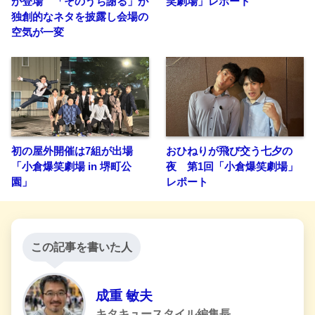
が登場 「そのうち謝る」が
笑劇場」レポート
独創的なネタを披露し会場の
空気が一変
初の屋外開催は7組が出場
おひねりが飛び交う七夕の
「小倉爆笑劇場 in 堺町公
夜 第1回「小倉爆笑劇場」
園」
レポート
この記事を書いた人
成重 敏夫
キタキュースタイル編集長