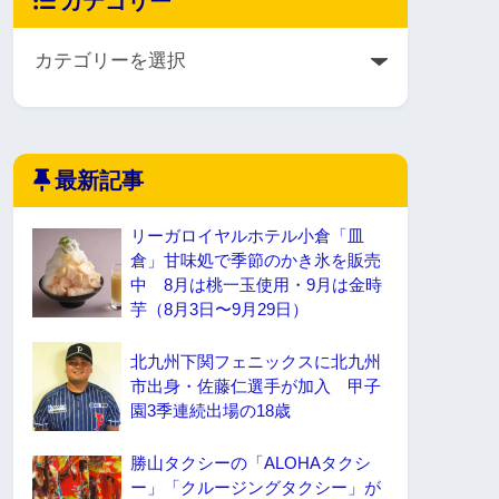
カテゴリー
最新記事
リーガロイヤルホテル小倉「皿
倉」甘味処で季節のかき氷を販売
中 8月は桃一玉使用・9月は金時
芋（8月3日〜9月29日）
北九州下関フェニックスに北九州
市出身・佐藤仁選手が加入 甲子
園3季連続出場の18歳
勝山タクシーの「ALOHAタクシ
ー」「クルージングタクシー」が