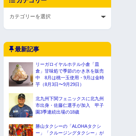
カテゴリー
最新記事
リーガロイヤルホテル小倉「皿
倉」甘味処で季節のかき氷を販売
中 8月は桃一玉使用・9月は金時
芋（8月3日〜9月29日）
北九州下関フェニックスに北九州
市出身・佐藤仁選手が加入 甲子
園3季連続出場の18歳
勝山タクシーの「ALOHAタクシ
ー」「クルージングタクシー」が