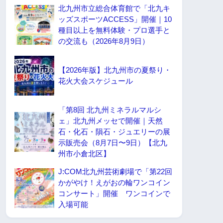
北九州市立総合体育館で「北九キ
ッズスポーツACCESS」開催｜10
種目以上を無料体験・プロ選手と
の交流も（2026年8月9日）
【2026年版】北九州市の夏祭り・
花火大会スケジュール
「第8回 北九州ミネラルマルシ
ェ」北九州メッセで開催｜天然
石・化石・隕石・ジュエリーの展
示販売会（8月7日〜9日）【北九
州市小倉北区】
J:COM北九州芸術劇場で「第22回
かがやけ！えがおの輪ワンコイン
コンサート」開催 ワンコインで
入場可能